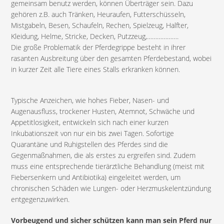
gemeinsam benutz werden, können Überträger sein. Dazu
gehören z.B. auch Tränken, Heuraufen, Futterschüsseln,
Mistgabeln, Besen, Schaufeln, Rechen, Spielzeug, Halfter,
Kleidung, Helme, Stricke, Decken, Putzzeug,……………….
Die große Problematik der Pferdegrippe besteht in ihrer
rasanten Ausbreitung über den gesamten Pferdebestand, wobei
in kurzer Zeit alle Tiere eines Stalls erkranken können.
Typische Anzeichen, wie hohes Fieber, Nasen- und
Augenausfluss, trockener Husten, Atemnot, Schwäche und
Appetitlosigkeit, entwickeln sich nach einer kurzen
Inkubationszeit von nur ein bis zwei Tagen. Sofortige
Quarantäne und Ruhigstellen des Pferdes sind die
Gegenmaßnahmen, die als erstes zu ergreifen sind. Zudem
muss eine entsprechende tierärztliche Behandlung (meist mit
Fiebersenkern und Antibiotika) eingeleitet werden, um
chronischen Schäden wie Lungen- oder Herzmuskelentzündung
entgegenzuwirken.
Vorbeugend und sicher schützen kann man sein Pferd nur