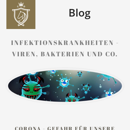
Open
Close
Skip
mobile
mobile
Blog
to
menu
menu
content
INFEKTIONSKRANKHEITEN -
VIREN, BAKTERIEN UND CO.
CORONA - GEFAHR FÜR UNSERE