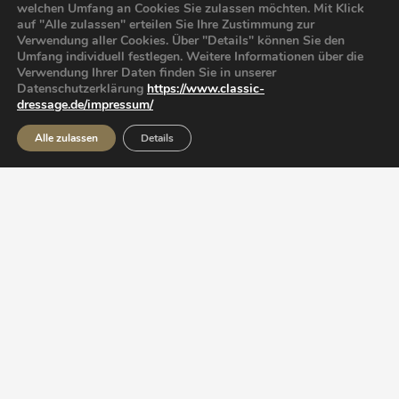
welchen Umfang an Cookies Sie zulassen möchten. Mit Klick
auf "Alle zulassen" erteilen Sie Ihre Zustimmung zur
Verwendung aller Cookies. Über "Details" können Sie den
Umfang individuell festlegen. Weitere Informationen über die
Verwendung Ihrer Daten finden Sie in unserer
Datenschutzerklärung
https://www.classic-
dressage.de/impressum/
Alle zulassen
Details